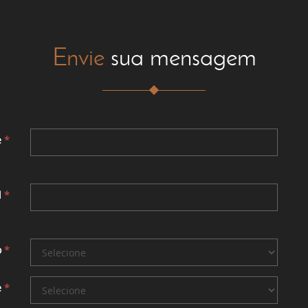
Envie
sua mensagem
e
*
l
*
o
*
e
*