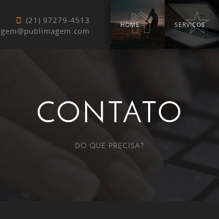
(21) 97279-4513
HOME
SERVIÇOS
agem@publimagem.com
CONTATO
DO QUE PRECISA?